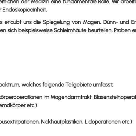
Bereichen der Medizin eine fundamentale Rolle. Wir arbe
 Endoskopieeinheit.
ps erlaubt uns die Spiegelung von Magen, Dünn- und En
ssen sich beispielsweise Schleimhäute beurteilen, Probe
 Spektrum, welches folgende Teilgebiete umfasst:
mdkörperoperationen im Magendarmtrakt, Blasensteinoperat
remdkörper etc.)
usextirpationen, Nickhautplastiken, Lidoperationen etc.)