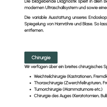
Die bildgebende Diagnostik spielt in allen 
modernen Ultraschallsystem und sowie einer
Die variable Ausstattung unseres Endosko
Spiegelung von Harnröhre und Blase. So la
entfernen.
Chirurgie
Wir verfügen über ein breites chirurgisches
Weichteilchirurgie (Kastrationen, Fre
Thoraxchirurgie (Zwerchfellrupturen, F
Tumorchirurgie (Mammatumore etc.)
Chirurgie des Auges (Keratotomien, Bulb